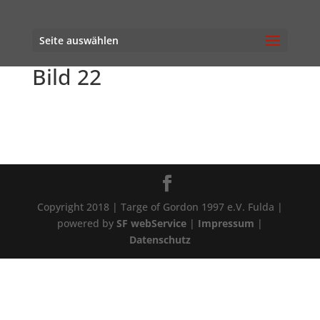
Seite auswählen
Bild 22
Copyright 2018 | Targe of Gordon 1997 e.V. Fulda |
powered by
SF webService
|
Impressum
|
Datenschutz