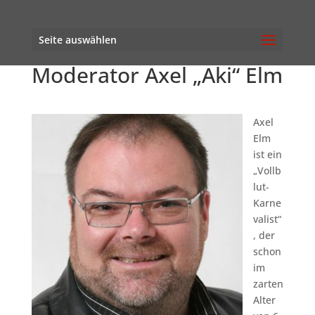
Seite auswählen
Moderator Axel „Aki“ Elm
Axel
Elm
ist ein
„Vollb
lut-
Karne
valist“
, der
schon
im
zarten
Alter