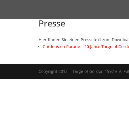
Presse
Hier finden Sie einen Pressetext zum Downloa
Gordons on Parade – 20 Jahre Targe of Gord
Copyright 2018 | Targe of Gordon 1997 e.V. F