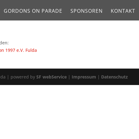
GORDONS ON PARADE
SPONSOREN
KONTAKT
den:
on 1997 e.V. Fulda
ulda | powered by
SF webService
|
Impressum
|
Datenschutz