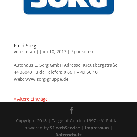
Ford Sorg
von
stefan
|
Juni 10, 2017
|
Sponsoren
Autohaus E. Sorg GmbH Adresse: Kreuzbergstraße
44 36043 Fulda Telefon: 0 66 1 – 49 50 10
Web: www.sorg-gruppe.de
« Ältere Einträge
Copyright 2018 | Targe of Gordon 1997 e.V. Fulda |
powered by
SF webService
|
Impressum
|
Datenschutz